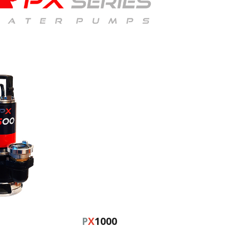
P
X
1000