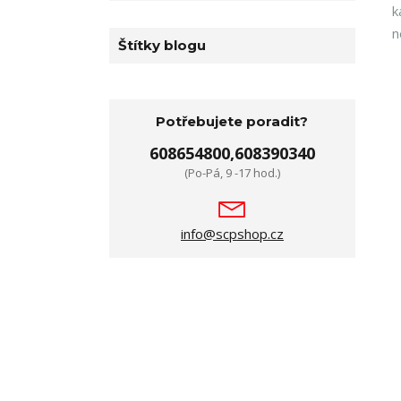
k
n
Štítky blogu
Potřebujete poradit?
608654800,608390340
(Po-Pá, 9 -17 hod.)
info@scpshop.cz