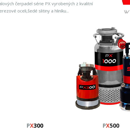
alových čerpadel série PX vyrobených z kvalitní
erezové oceli,šedé slitiny a hliníku...
P
X
300
P
X
500