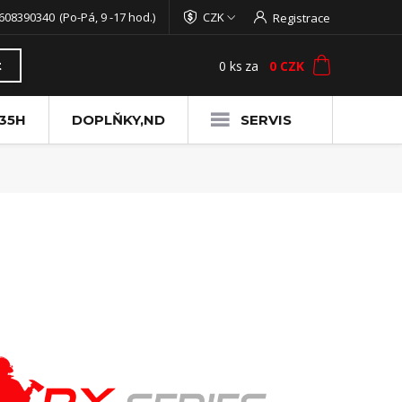
608390340
(Po-Pá, 9 -17 hod.)
CZK
Registrace
0
ks
za
0 CZK
t
35H
DOPLŇKY,ND
SERVIS