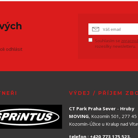
ových
Souhlasím se
zpracová
rozesílky newsletteru.
li odhlásit
TNEŘI
VÝDEJ / PŘÍJEM ZB
CT Park Praha Sever
-
Hruby
MOVING
, Kozomín 501, 277 45
Kozomín-Úžice u Kralup nad Vlt
telefon : +420 773 175 