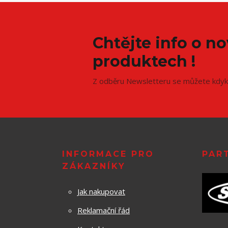
Chtějte info o n
produktech !
Z odběru Newsletteru se můžete kdyko
INFORMACE PRO
PAR
ZÁKAZNÍKY
Jak nakupovat
Reklamační řád