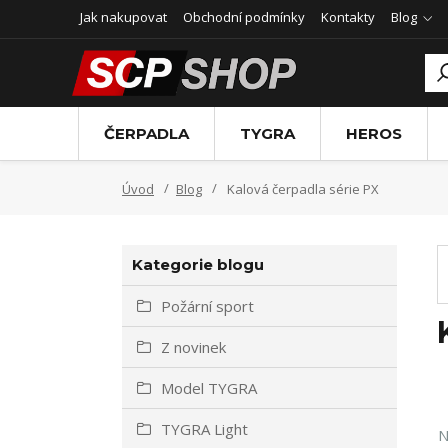
Jak nakupovat
Obchodní podmínky
Kontakty
Blog
ČERPADLA
TYGRA
HEROS
Úvod
Blog
Kalová čerpadla série PX
Kategorie blogu
Požární sport
Z novinek
Model TYGRA
TYGRA Light
N