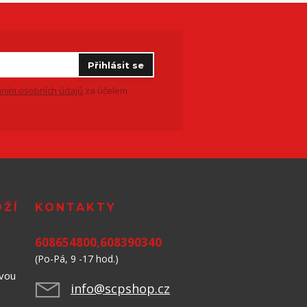
Přihlásit se
ním osobních údajů
za účelem
OŽÍ
KONTAKTY
608654800,608390340
(Po-Pá, 9 -17 hod.)
avou
info@scpshop.cz
523,