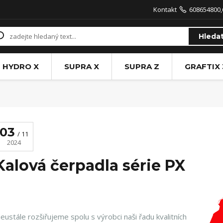
Kontakt
608654800,
Hleda
HYDRO X
SUPRA X
SUPRA Z
GRAFTIX 
03
11
2024
Kalová čerpadla série PX
eustále rozšiřujeme spolu s výrobci naši řadu kvalitních