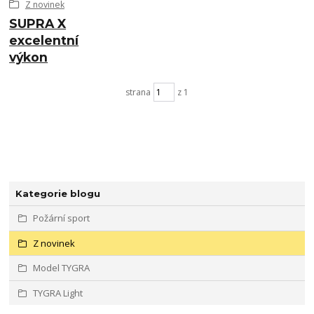
Z novinek
SUPRA X
excelentní
výkon
strana
z 1
Kategorie blogu
Požární sport
Z novinek
Model TYGRA
TYGRA Light