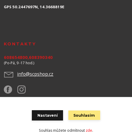
GPS 50.2447697N, 14.3668819E
KONTAKTY
608654800,608390340
(Po-Pá, 9 -17 hod.)
info@scpshop.cz
Nastavení
Souhlasím
Za obsah těchto stránek odpovídá spol.SCP SHOP s.r.o. © Copyright 2020 SCP
Shop s.r.o. | Design by CASA Slovensko
Souhlas můžete odmítnout
zde
.