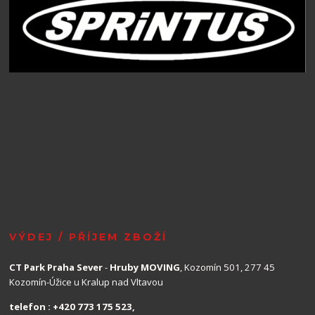
VÝDEJ / PŘÍJEM ZBOŽÍ
CT Park Praha Sever
-
Hruby MOVING
, Kozomín 501, 277 45
Kozomín-Úžice u Kralup nad Vltavou
telefon : +420 773 175 523,