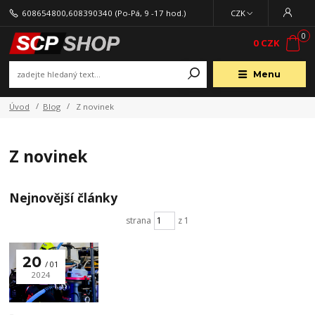
608654800,608390340
(Po-Pá, 9 -17 hod.)
CZK
0
0 CZK
Menu
Úvod
Blog
Z novinek
Z novinek
Nejnovější články
strana
z 1
20
01
2024