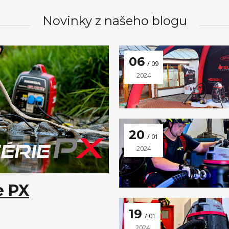
Novinky z našeho blogu
06
09
2024
20
01
2024
e PX
19
01
2024