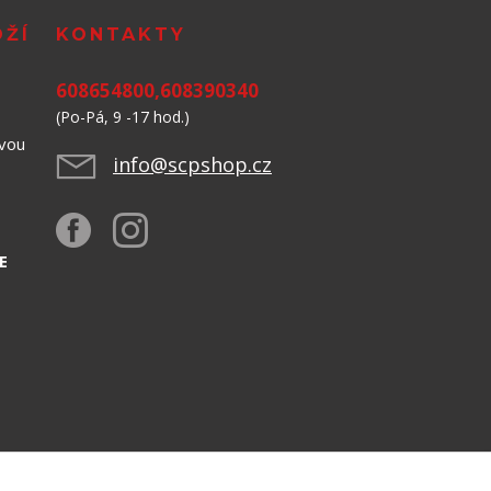
OŽÍ
KONTAKTY
608654800,608390340
(Po-Pá, 9 -17 hod.)
avou
info@scpshop.cz
523,
E