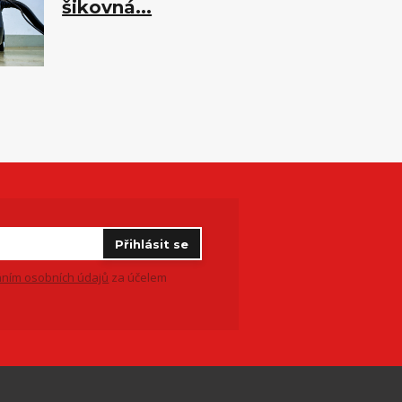
šikovná...
Přihlásit se
ním osobních údajů
za účelem