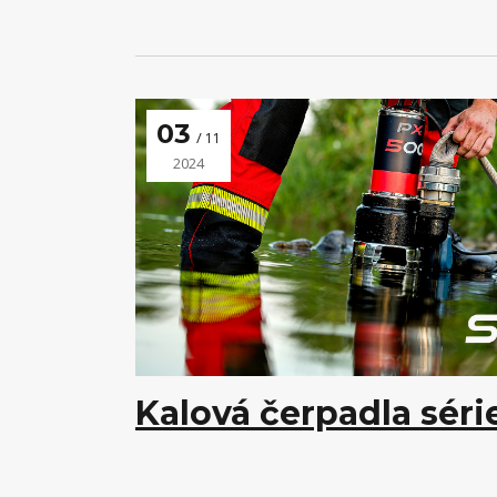
03
11
2024
Kalová čerpadla séri