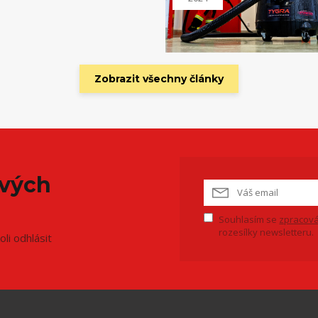
Zobrazit všechny články
ových
Souhlasím se
zpracová
rozesílky newsletteru.
li odhlásit