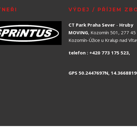
TNEŘI
VÝDEJ / PŘÍJEM ZB
CT Park Praha Sever
-
Hruby
MOVING
, Kozomín 501, 277 45
Kozomín-Úžice u Kralup nad Vlt
telefon : +420 773 175 
GPS 50.2447697N, 14.3668819