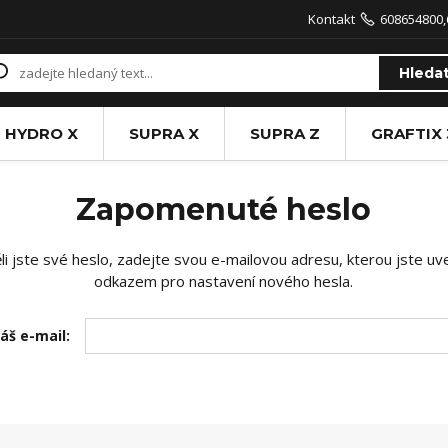
Kontakt
608654800,
Hleda
HYDRO X
SUPRA X
SUPRA Z
GRAFTIX 
Zapomenuté heslo
 jste své heslo, zadejte svou e-mailovou adresu, kterou jste uved
odkazem pro nastavení nového hesla.
áš e-mail: