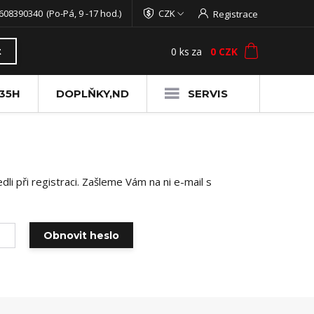
608390340
(Po-Pá, 9 -17 hod.)
CZK
Registrace
0
ks
za
0 CZK
t
35H
DOPLŇKY,ND
SERVIS
li při registraci. Zašleme Vám na ni e-mail s
Obnovit heslo