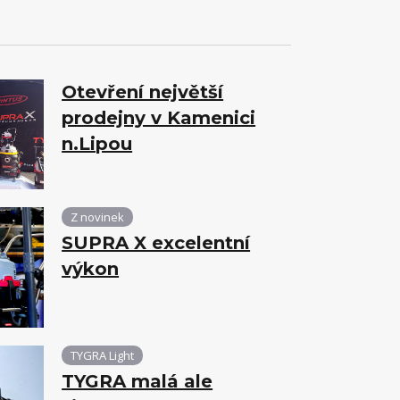
Otevření největší
prodejny v Kamenici
n.Lipou
Z novinek
SUPRA X excelentní
výkon
TYGRA Light
TYGRA malá ale