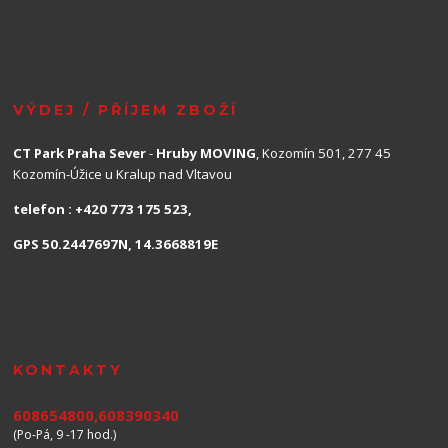
VÝDEJ / PŘÍJEM ZBOŽÍ
CT Park Praha Sever
-
Hruby MOVING
, Kozomín 501, 277 45
Kozomín-Úžice u Kralup nad Vltavou
telefon : +420 773 175 523,
GPS 50.2447697N, 14.3668819E
KONTAKTY
608654800,608390340
(Po-Pá, 9 -17 hod.)