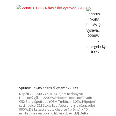
Sprintus TYGRA hasičský vysavač 2200W
Napětí 220-240 V / 50 Hz.Objem nádoby 50
L.Celkový výkon 2200 W.Připojení odtokové hadice
C52 Storz.Spotřeba (OSM Turbína) 1300W.Připojení
sací hadice C52 Storz.Spotřeba energie (čerpadlo)
900 W.Délka sací a odtok.hadice 1 x 6 m,1 x 10
m. Hladina akustického hluku 70LpA [dB].Délka