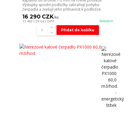
kapalinu do úrovně 1-2 mm na rovné podlaze.
Výstupky spodní podložky zabraňují pohybu
čerpadla a zvyšují jeho přilnavost k podložce.
16 290 CZK
/
ks
Skladem
13 463 CZK
bez DPH
Přidat do košíku