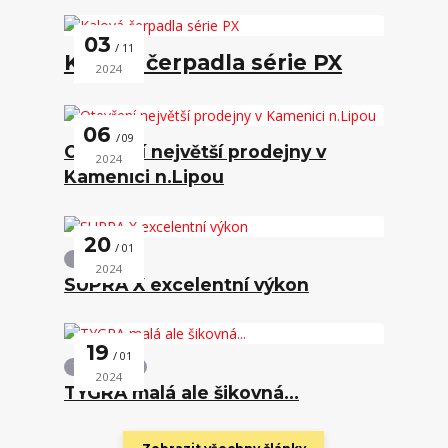
03
11
Kalová čerpadla série PX
2024
06
09
Otevření největší prodejny v
2024
Kamenici n.Lipou
20
01
Z novinek
2024
SUPRA X excelentní výkon
19
01
TYGRA Light
2024
TYGRA malá ale šikovná...