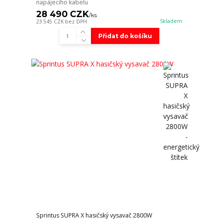
napájecího kabelu
28 490 CZK
/
ks
Skladem
23 545 CZK
bez DPH
Přidat do košíku
Sprintus SUPRA X hasičský vysavač 2800W