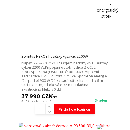
Sprintus HEROS hasičský vysavač 2200W
Napětí 220-240 V/50 Hz.Objem nádoby 45 L.Celkový
výkon 2200 W.Připojení odtok.hadice 2 x C52
Storz.Spotřeba (OSM Turbína)1300W.Připojení
sací.hadice 1 x C52 Storz. 1 x EVA.Spotřeba energie
(čerpadlo) 900 W.Délka sací,odtok.hadice 1 x 6 m
sací,1 x 10 m,odtoková ø 38 mm.Hladina
akustického hluku 70 dB
37 990 CZK
/
ks
Skladem
31 397 CZK
bez DPH
Přidat do košíku