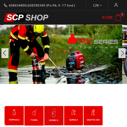
608654800,608390340
(Po-Pá, 9 -17 hod.)
CZK
0
0 CZK
Menu