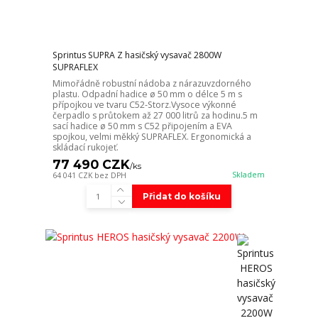
Sprintus SUPRA Z hasičský vysavač 2800W
SUPRAFLEX
Mimořádně robustní nádoba z nárazuvzdorného
plastu. Odpadní hadice ø 50 mm o délce 5 m s
přípojkou ve tvaru C52-Storz.Vysoce výkonné
čerpadlo s průtokem až 27 000 litrů za hodinu.5 m
sací hadice ø 50 mm s C52 připojením a EVA
spojkou, velmi měkký SUPRAFLEX. Ergonomická a
skládací rukojeť.
77 490 CZK
/
ks
Skladem
64 041 CZK
bez DPH
Přidat do košíku