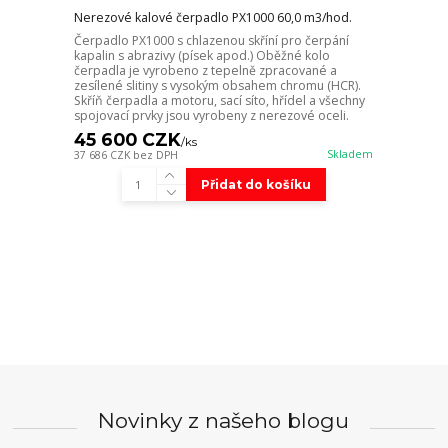
Nerezové kalové čerpadlo PX1000 60,0 m3/hod.
Čerpadlo PX1000 s chlazenou skříní pro čerpání
kapalin s abrazivy (písek apod.) Oběžné kolo
čerpadla je vyrobeno z tepelně zpracované a
zesílené slitiny s vysokým obsahem chromu (HCR).
Skříň čerpadla a motoru, sací síto, hřídel a všechny
spojovací prvky jsou vyrobeny z nerezové oceli.
45 600 CZK
/
ks
Skladem
37 686 CZK
bez DPH
Přidat do košíku
Novinky z našeho blogu