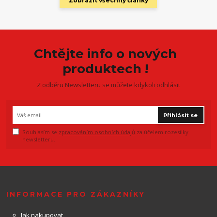
Zobrazit všechny články
Chtějte info o nových
produktech !
Z odběru Newsletteru se můžete kdykoli odhlásit
Přihlásit se
Souhlasím se
zpracováním osobních údajů
za účelem rozesílky
newsletteru.
INFORMACE PRO ZÁKAZNÍKY
Jak nakupovat