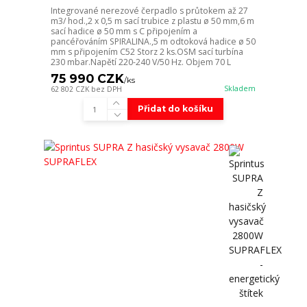
Integrované nerezové čerpadlo s průtokem až 27
m3/ hod.,2 x 0,5 m sací trubice z plastu ø 50 mm,6 m
sací hadice ø 50 mm s C připojením a
pancéřováním SPIRALINA.,5 m odtoková hadice ø 50
mm s připojením C52 Storz 2 ks.OSM sací turbína
230 mbar.Napětí 220-240 V/50 Hz. Objem 70 L
75 990 CZK
/
ks
Skladem
62 802 CZK
bez DPH
Přidat do košíku