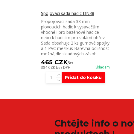
Spojovací sada hadic DN38
Propojovací sada 38 mm
plovoucích hadic k vysavačům
vhodné i pro bazénové hadice
nebo k hadicím pro solární ohřev
Sada obsahuje 2 ks gumové spojky
a 1 PVC mezikus Barevná odlišnost
možná,dle skladových zásob
465 CZK
/
ks
Skladem
384 CZK
bez DPH
Přidat do košíku
Chtějte info o n