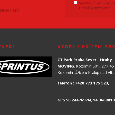
Souhlasím se
zpracová
rozesílky newsletteru.
li odhlásit
TNEŘI
VÝDEJ / PŘÍJEM ZB
CT Park Praha Sever
-
Hruby
MOVING
, Kozomín 501, 277 45
Kozomín-Úžice u Kralup nad Vlt
telefon : +420 773 175 
GPS 50.2447697N, 14.3668819