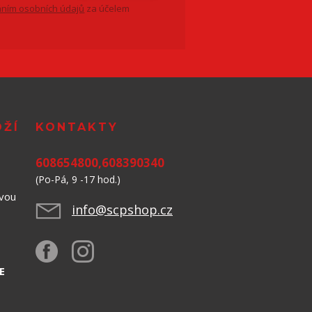
ním osobních údajů
za účelem
OŽÍ
KONTAKTY
608654800,608390340
(Po-Pá, 9 -17 hod.)
avou
info@scpshop.cz
523,
E