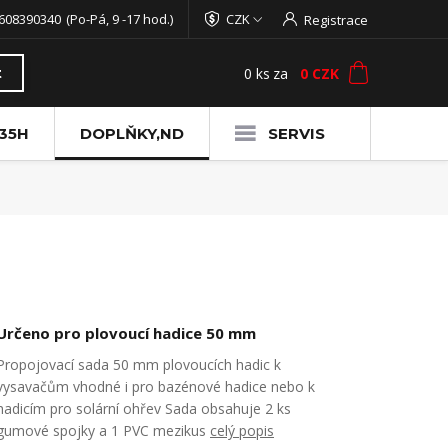
608390340
(Po-Pá, 9 -17 hod.)
CZK
Registrace
0
ks
za
0 CZK
t
35H
DOPLŇKY,ND
SERVIS
Určeno pro plovoucí hadice 50 mm
Propojovací sada 50 mm plovoucích hadic k
vysavačům vhodné i pro bazénové hadice nebo k
hadicím pro solární ohřev Sada obsahuje 2 ks
gumové spojky a 1 PVC mezikus
celý popis