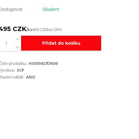
Dostupnost
Skladem
495 CZK
/
ks
409 CZK
bez DPH
Přidat do košíku
Číslo produktu:
HS035627DN50
Výrobce:
SCP
Vlastní odběr:
ANO