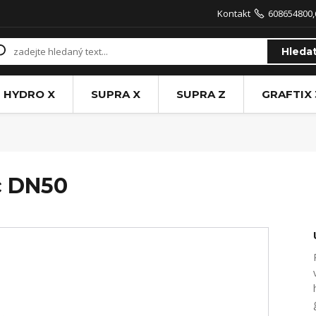
Kontakt
608654800,
Hleda
HYDRO X
SUPRA X
SUPRA Z
GRAFTIX 
c DN50