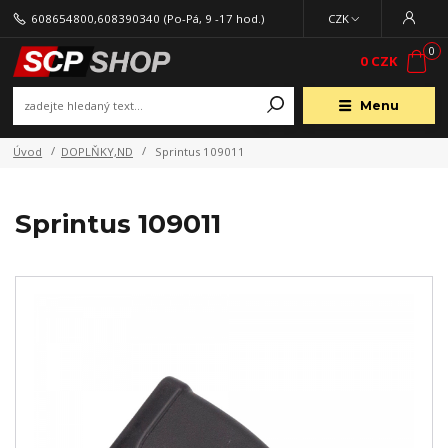
608654800,608390340
(Po-Pá, 9 -17 hod.)
CZK
0
0 CZK
Menu
Úvod
DOPLŇKY,ND
Sprintus 109011
Sprintus 109011