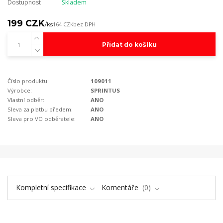
Dostupnost
Skladem
199 CZK
/
ks
164 CZK
bez DPH
Přidat do košíku
Číslo produktu:
109011
Výrobce:
SPRINTUS
Vlastní odběr:
ANO
Sleva za platbu předem:
ANO
Sleva pro VO odběratele:
ANO
Kompletní specifikace
Komentáře
0