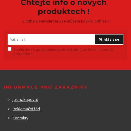
Chtějte info o nových
produktech !
Z odběru Newsletteru se můžete kdykoli odhlásit
Přihlásit se
Souhlasím se
zpracováním osobních údajů
za účelem rozesílky
newsletteru.
INFORMACE PRO ZÁKAZNÍKY
Jak nakupovat
Reklamační řád
Kontakty