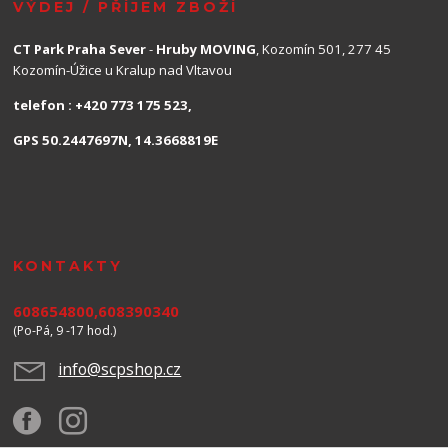
VÝDEJ / PŘÍJEM ZBOŽÍ
CT Park Praha Sever
-
Hruby MOVING
, Kozomín 501, 277 45
Kozomín-Úžice u Kralup nad Vltavou
telefon : +420 773 175 523,
GPS 50.2447697N, 14.3668819E
KONTAKTY
608654800,608390340
(Po-Pá, 9 -17 hod.)
info@scpshop.cz