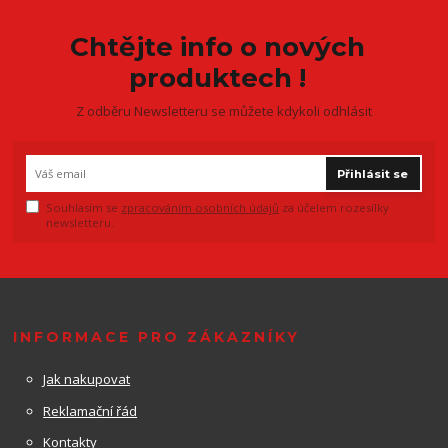
Chtějte info o nových
produktech !
Z odběru Newsletteru se můžete kdykoli odhlásit
Přihlásit se
Souhlasím se
zpracováním osobních údajů
za účelem rozesílky
newsletteru.
INFORMACE PRO ZÁKAZNÍKY
Jak nakupovat
Reklamační řád
Kontakty