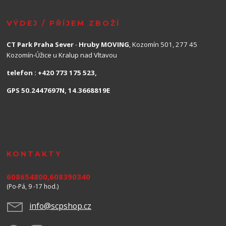
VÝDEJ / PŘÍJEM ZBOŽÍ
CT Park Praha Sever
-
Hruby MOVING
, Kozomín 501, 277 45
Kozomín-Úžice u Kralup nad Vltavou
telefon : +420 773 175 523,
GPS 50.2447697N, 14.3668819E
KONTAKTY
608654800,608390340
(Po-Pá, 9 -17 hod.)
info@scpshop.cz