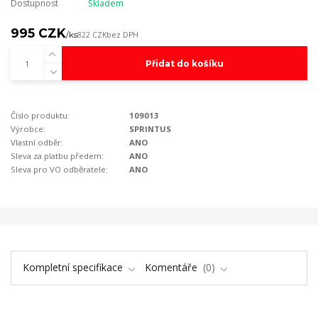
Dostupnost
Skladem
995 CZK
/
ks
822 CZK
bez DPH
Přidat do košíku
Číslo produktu:
109013
Výrobce:
SPRINTUS
Vlastní odběr:
ANO
Sleva za platbu předem:
ANO
Sleva pro VO odběratele:
ANO
Kompletní specifikace
Komentáře
0