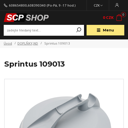
608654800,608390340
(Po-Pá, 9 -17 hod.)
CZK
0
0 CZK
Menu
Úvod
DOPLŇKY,ND
Sprintus 109013
Sprintus 109013