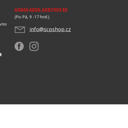
608654800,608390340
(Po-Pá, 9 -17 hod.)
avou
info@scpshop.cz
523,
E
Design by CASA Slovensko