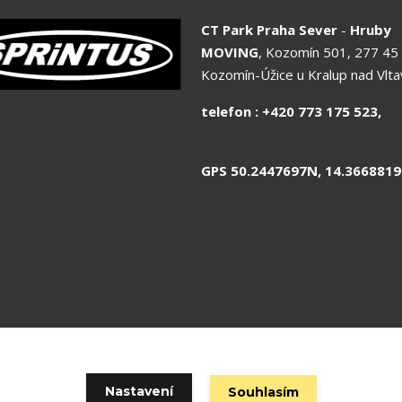
CT Park Praha Sever
-
Hruby
MOVING
, Kozomín 501, 277 45
Kozomín-Úžice u Kralup nad Vlt
telefon : +420 773 175 
GPS 50.2447697N, 14.3668819
 odpovídá spol.SCP SHOP s.r.o. © Copyright 2020 SCP Shop s.r.o. | 
Nastavení
Souhlasím