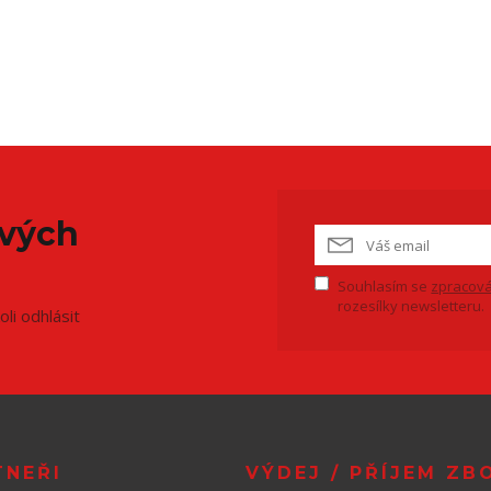
ových
Souhlasím se
zpracová
rozesílky newsletteru.
li odhlásit
TNEŘI
VÝDEJ / PŘÍJEM ZB