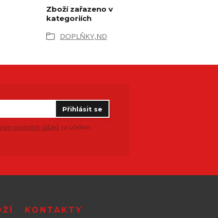
Zboží zařazeno v
kategoriích
DOPLŇKY,ND
Přihlásit se
ním osobních údajů
za účelem
OŽÍ
KONTAKTY