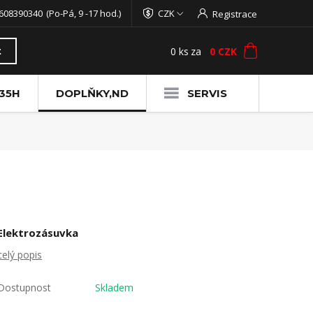
608390340
(Po-Pá, 9 -17 hod.)
CZK
Registrace
0
ks
za
0 CZK
t
35H
DOPLŇKY,ND
SERVIS
Elektrozásuvka
celý popis
Dostupnost
Skladem