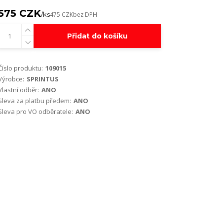
575 CZK
/
ks
475 CZK
bez DPH
Přidat do košíku
Číslo produktu:
109015
Výrobce:
SPRINTUS
Vlastní odběr:
ANO
Sleva za platbu předem:
ANO
Sleva pro VO odběratele:
ANO