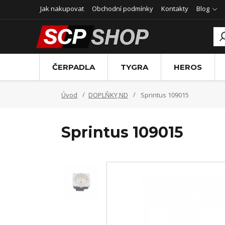
Jak nakupovat
Obchodní podmínky
Kontakty
Blog
ČERPADLA
TYGRA
HEROS
Úvod
DOPLŇKY,ND
Sprintus 109015
Sprintus 109015