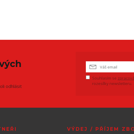
ových
Souhlasím se
zpracová
rozesílky newsletteru.
li odhlásit
TNEŘI
VÝDEJ / PŘÍJEM ZB