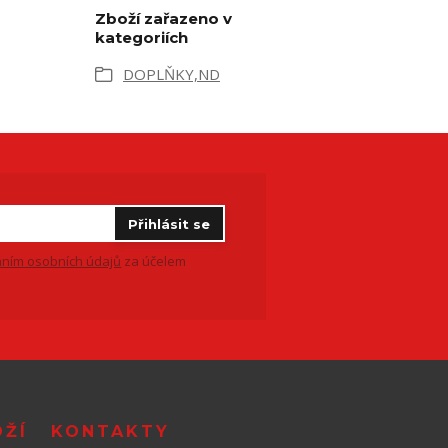
Zboží zařazeno v
kategoriích
DOPLŇKY,ND
Přihlásit se
ním osobních údajů
za účelem
OŽÍ
KONTAKTY