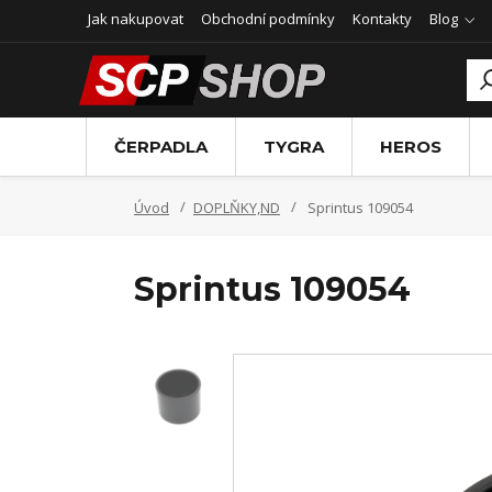
Jak nakupovat
Obchodní podmínky
Kontakty
Blog
ČERPADLA
TYGRA
HEROS
Úvod
DOPLŇKY,ND
Sprintus 109054
Sprintus 109054