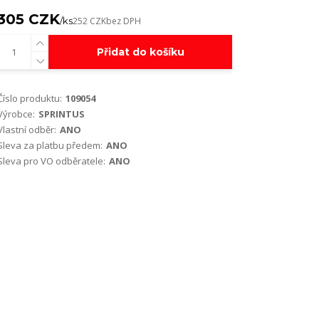
305 CZK
/
ks
252 CZK
bez DPH
Přidat do košíku
Číslo produktu:
109054
Výrobce:
SPRINTUS
Vlastní odběr:
ANO
Sleva za platbu předem:
ANO
Sleva pro VO odběratele:
ANO