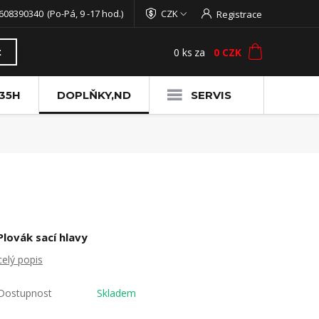
608390340
(Po-Pá, 9 -17 hod.)
CZK
Registrace
0
ks
za
0 CZK
t
35H
DOPLŇKY,ND
SERVIS
Plovák sací hlavy
celý popis
Dostupnost
Skladem