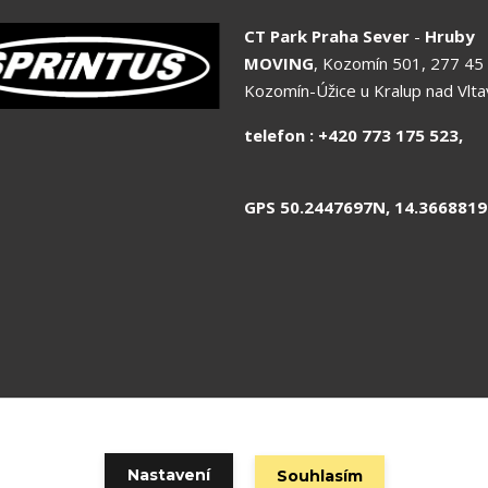
CT Park Praha Sever
-
Hruby
MOVING
, Kozomín 501, 277 45
Kozomín-Úžice u Kralup nad Vlt
telefon : +420 773 175 
GPS 50.2447697N, 14.3668819
 odpovídá spol.SCP SHOP s.r.o. © Copyright 2020 SCP Shop s.r.o. | 
Nastavení
Souhlasím