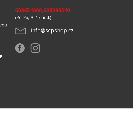
608654800,608390340
(Po-Pá, 9 -17 hod.)
avou
info@scpshop.cz
523,
E
Design by CASA Slovensko