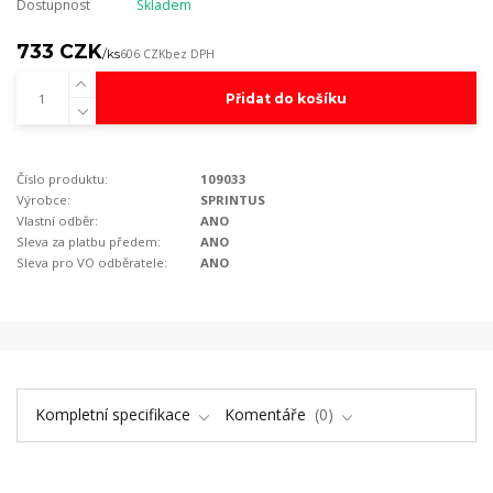
Dostupnost
Skladem
733 CZK
/
ks
606 CZK
bez DPH
Přidat do košíku
Číslo produktu:
109033
Výrobce:
SPRINTUS
Vlastní odběr:
ANO
Sleva za platbu předem:
ANO
Sleva pro VO odběratele:
ANO
Kompletní specifikace
Komentáře
0