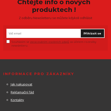
Chtějte info o nových
produktech !
Z odběru Newsletteru se můžete kdykoli odhlásit
Přihlásit se
Souhlasím se
zpracováním osobních údajů
za účelem rozesílky
newsletteru.
INFORMACE PRO ZÁKAZNÍKY
Jak nakupovat
Reklamační řád
Kontakty