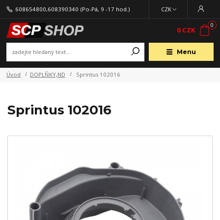
608654800,608390340
(Po-Pá, 9 -17 hod.)
CZK
0
0 CZK
Menu
Úvod
DOPLŇKY,ND
Sprintus 102016
Sprintus 102016