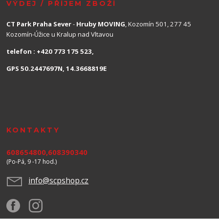
VÝDEJ / PŘÍJEM ZBOŽÍ
CT Park Praha Sever
-
Hruby MOVING
, Kozomín 501, 277 45
Kozomín-Úžice u Kralup nad Vltavou
telefon : +420 773 175 523,
GPS 50.2447697N, 14.3668819E
KONTAKTY
608654800,608390340
(Po-Pá, 9 -17 hod.)
info@scpshop.cz