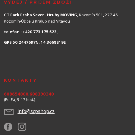
VÝDEJ / PŘÍJEM ZBOŽÍ
CT Park Praha Sever
-
Hruby MOVING
, Kozomín 501, 277 45
Kozomín-Úžice u Kralup nad Vltavou
telefon : +420 773 175 523,
GPS 50.2447697N, 14.3668819E
KONTAKTY
608654800,608390340
(Po-Pá, 9 -17 hod.)
info@scpshop.cz