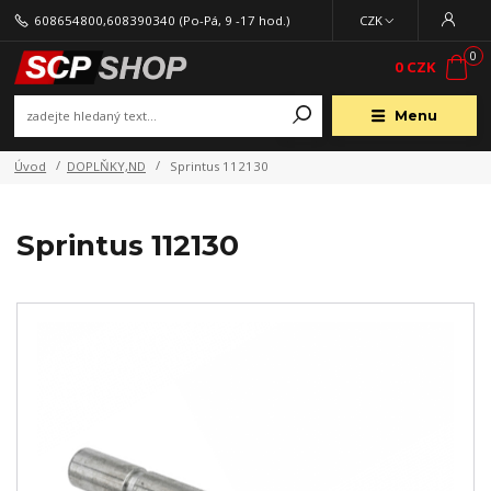
608654800,608390340
(Po-Pá, 9 -17 hod.)
CZK
0
0 CZK
Menu
Úvod
DOPLŇKY,ND
Sprintus 112130
Sprintus 112130