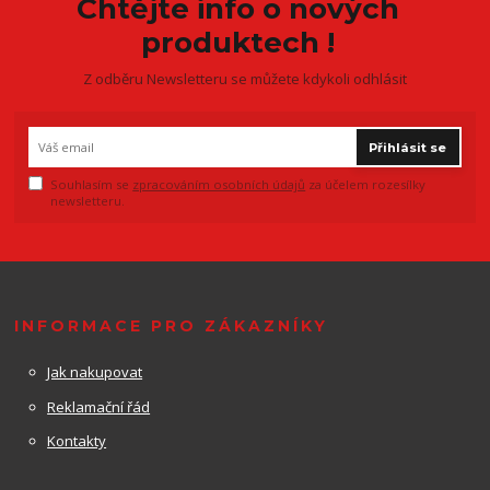
Chtějte info o nových
produktech !
Z odběru Newsletteru se můžete kdykoli odhlásit
Přihlásit se
Souhlasím se
zpracováním osobních údajů
za účelem rozesílky
newsletteru.
INFORMACE PRO ZÁKAZNÍKY
Jak nakupovat
Reklamační řád
Kontakty