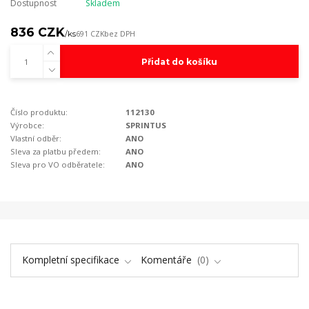
Dostupnost
Skladem
836 CZK
/
ks
691 CZK
bez DPH
Přidat do košíku
Číslo produktu:
112130
Výrobce:
SPRINTUS
Vlastní odběr:
ANO
Sleva za platbu předem:
ANO
Sleva pro VO odběratele:
ANO
Kompletní specifikace
Komentáře
0