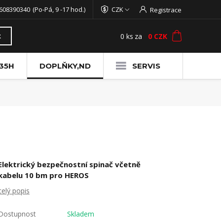
608390340
(Po-Pá, 9 -17 hod.)
CZK
Registrace
0
ks
za
0 CZK
t
35H
DOPLŇKY,ND
SERVIS
Elektrický bezpečnostní spinač včetně
kabelu 10 bm pro HEROS
celý popis
Dostupnost
Skladem