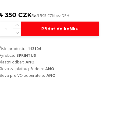
4 350 CZK
/
ks
3 595 CZK
bez DPH
Přidat do košíku
Číslo produktu:
113104
Výrobce:
SPRINTUS
Vlastní odběr:
ANO
Sleva za platbu předem:
ANO
Sleva pro VO odběratele:
ANO