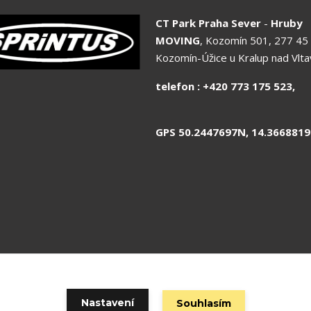
CT Park Praha Sever
-
Hruby
MOVING
, Kozomín 501, 277 45
Kozomín-Úžice u Kralup nad Vlt
telefon : +420 773 175 
GPS 50.2447697N, 14.3668819
 odpovídá spol.SCP SHOP s.r.o. © Copyright 2020 SCP Shop s.r.o. | 
Nastavení
Souhlasím