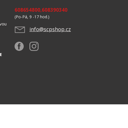
608654800,608390340
(Po-Pá, 9 -17 hod.)
avou
info@scpshop.cz
523,
E
Design by CASA Slovensko