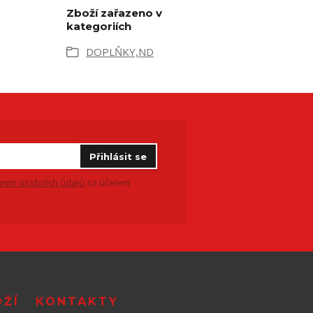
Zboží zařazeno v
kategoriích
DOPLŇKY,ND
Přihlásit se
ním osobních údajů
za účelem
OŽÍ
KONTAKTY