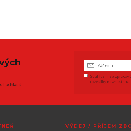
ových
Souhlasím se
zpracová
rozesílky newsletteru.
li odhlásit
TNEŘI
VÝDEJ / PŘÍJEM ZB