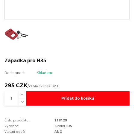
Západka pro H35
Dostupnost
Skladem
295 CZK
/
ks
244 CZK
bez DPH
Přidat do košíku
Číslo produktu:
118129
Výrobce:
SPRINTUS
Vlastní odběr:
ANO