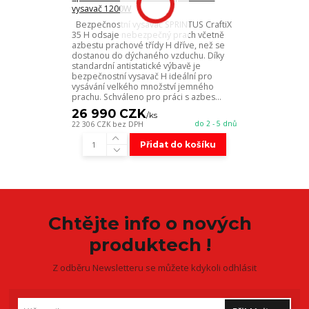
vysavač 1200W
Bezpečnostní vysavač SPRINTUS CraftiX
35 H odsaje nebezpečný prach včetně
azbestu prachové třídy H dříve, než se
dostanou do dýchaného vzduchu. Díky
standardní antistatické výbavě je
bezpečnostní vysavač H ideální pro
vysávání velkého množství jemného
prachu. Schváleno pro práci s azbes...
26 990 CZK
/
ks
do 2 - 5 dnů
22 306 CZK
bez DPH
Přidat do košíku
Chtějte info o nových
produktech !
Z odběru Newsletteru se můžete kdykoli odhlásit