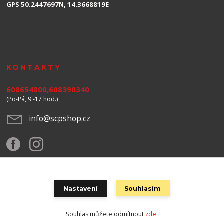
GPS 50.2447697N, 14.3668819E
KONTAKTY
608654800,608390340
(Po-Pá, 9 -17 hod.)
info@scpshop.cz
Nastavení
Souhlasím
Za obsah těchto stránek odpovídá spol.SCP SHOP s.r.o. © Copyright 2020 SCP
Shop s.r.o. | Design by CASA Slovensko
Souhlas můžete odmítnout
zde
.
Vytvořeno na
Eshop-rychle.cz