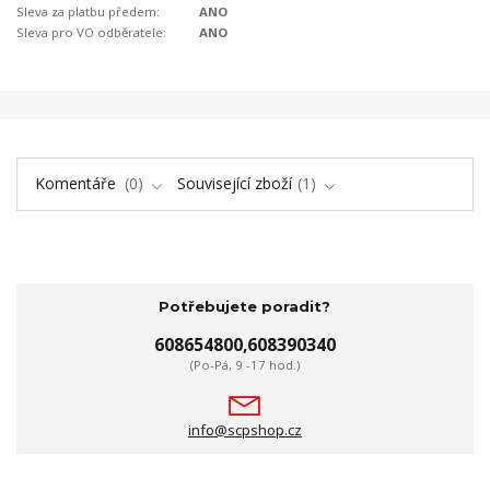
Sleva za platbu předem:
ANO
Sleva pro VO odběratele:
ANO
Komentáře
0
Související zboží
1
Potřebujete poradit?
608654800,608390340
(Po-Pá, 9 -17 hod.)
info@scpshop.cz