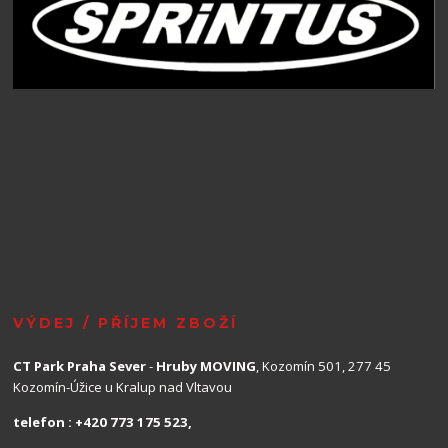
VÝDEJ / PŘÍJEM ZBOŽÍ
CT Park Praha Sever
-
Hruby MOVING
, Kozomín 501, 277 45
Kozomín-Úžice u Kralup nad Vltavou
telefon : +420 773 175 523,