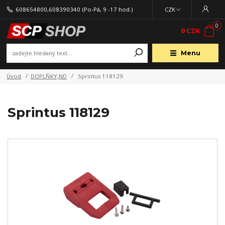
608654800,608390340
(Po-Pá, 9 -17 hod.)
CZK
0
0 CZK
Menu
Úvod
DOPLŇKY,ND
Sprintus 118129
Sprintus 118129