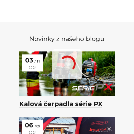
Novinky z našeho blogu
03
11
2024
Kalová čerpadla série PX
06
09
2024