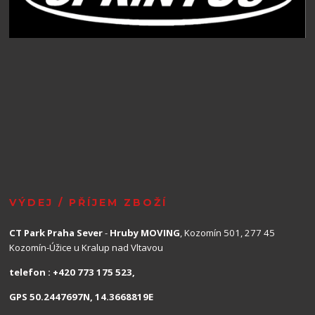
VÝDEJ / PŘÍJEM ZBOŽÍ
CT Park Praha Sever
-
Hruby MOVING
, Kozomín 501, 277 45
Kozomín-Úžice u Kralup nad Vltavou
telefon : +420 773 175 523,
GPS 50.2447697N, 14.3668819E