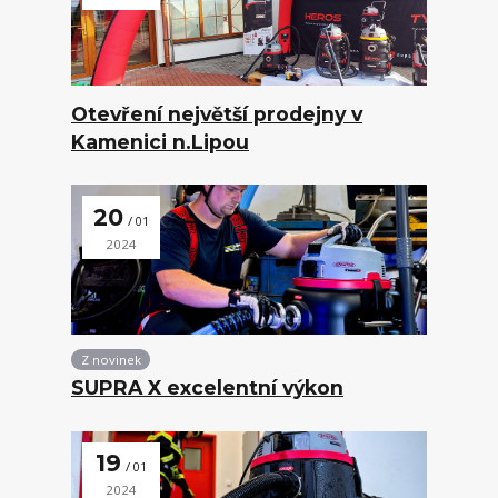
Otevření největší prodejny v
Kamenici n.Lipou
20
01
2024
Z novinek
SUPRA X excelentní výkon
19
01
2024