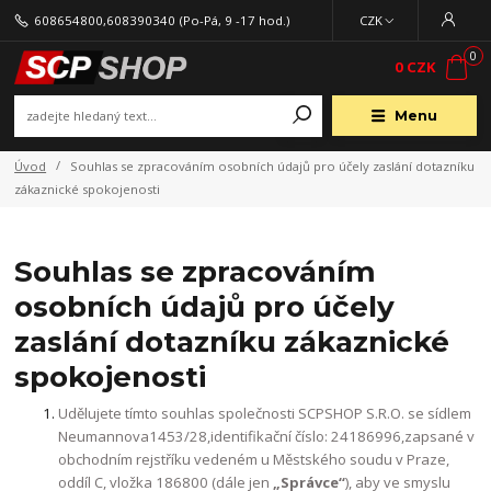
608654800,608390340
(Po-Pá, 9 -17 hod.)
CZK
0
0 CZK
Menu
Úvod
Souhlas se zpracováním osobních údajů pro účely zaslání dotazníku
zákaznické spokojenosti
Souhlas se zpracováním
osobních údajů pro účely
zaslání dotazníku zákaznické
spokojenosti
Udělujete tímto souhlas společnosti SCPSHOP S.R.O. se sídlem
Neumannova1453/28,identifikační číslo: 24186996,zapsané v
obchodním rejstříku vedeném u Městského soudu v Praze,
oddíl C, vložka 186800 (dále jen
„Správce“
), aby ve smyslu