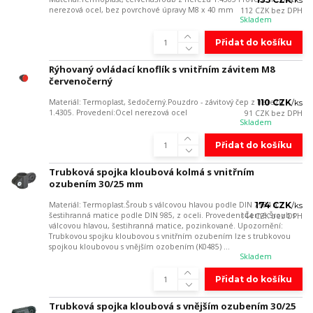
/
ks
nerezová ocel, bez povrchové úpravy M8 x 40 mm
112 CZK
bez DPH
Skladem
Přidat do košíku
Rýhovaný ovládací knoflík s vnitřním závitem M8
červenočerný
Materiál: Termoplast, šedočerný.Pouzdro - závitový čep z nerezu
110 CZK
/
ks
1.4305. Provedení:Ocel nerezová ocel
91 CZK
bez DPH
Skladem
Přidat do košíku
Trubková spojka kloubová kolmá s vnitřním
ozubením 30/25 mm
Materiál: Termoplast.Šroub s válcovou hlavou podle DIN 7984 a
174 CZK
/
ks
šestihranná matice podle DIN 985, z oceli. Provedení:Černé.Šroub s
144 CZK
bez DPH
válcovou hlavou, šestihranná matice, pozinkované. Upozornění:
Trubkovou spojku kloubovou s vnitřním ozubením lze s trubkovou
spojkou kloubovou s vnějším ozobením (K0485) ...
Skladem
Přidat do košíku
Trubková spojka kloubová s vnějším ozubením 30/25