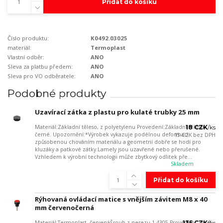
Přidat do košíku
Číslo produktu:
K0492.03025
materiál:
Termoplast
Vlastní odběr:
ANO
Sleva za platbu předem:
ANO
Sleva pro VO odběratele:
ANO
Podobné produkty
Uzavírací zátka z plastu pro kulaté trubky 25 mm
Materiál:Základní těleso, z polyetylenu Provedení:Základní těleso,
18 CZK
/
ks
černé. Upozornění:*Výrobek vykazuje podélnou deformaci
15 CZK
bez DPH
způsobenou chováním materiálu a geometrií dobře se hodí pro
kluzáky a patkové zátky.Lamely jsou uzavřené nebo přerušené.
Vzhledem k výrobní technologii může zbytkový odlitek pře...
Skladem
Přidat do košíku
Rýhovaná ovládací matice s vnějším závitem M8 x 40
mm červenočerná
Materiál:Termoplast, červenáŠroub z nerezu 1.4305 Provedení: Ocel
135 CZK