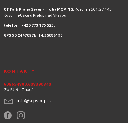
CT Park Praha Sever
-
Hruby MOVING
, Kozomín 501, 277 45
Kozomín-Úžice u Kralup nad Vltavou
telefon : +420 773 175 523,
GPS 50.2447697N, 14.3668819E
KONTAKTY
608654800,608390340
(Po-Pá, 9 -17 hod.)
info@scpshop.cz