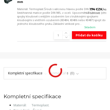
mm
Materiál: Termoplast.Šroub s válcovou hlavou podle DIN 7984 a
174 CZK
/
ks
šestihranná matice podle DIN 985, z oceli. Upozornění:Trubkové
144 CZK
bez DPH
spojky kloubové s vnějším ozubením lze s trubkovými spojkami
kloubovými s vnitřním ozubením (K0484, K0486 nebo K0487) spojit do
jednoho kloubového prvku.Základní velikost pro...
Skladem
Přidat do košíku
Kompletní specifikace
Komentáře
0
Kompletní specifikace
Materiál:
Termoplast.