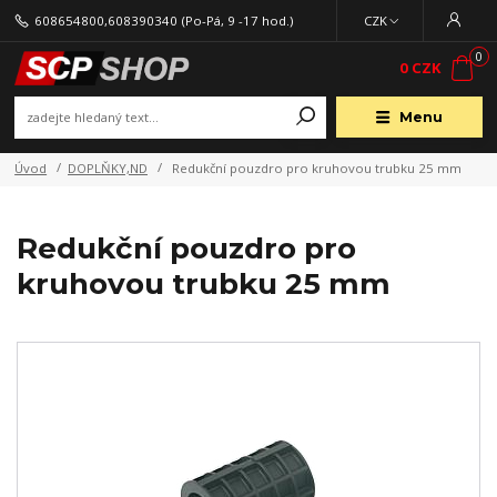
608654800,608390340
(Po-Pá, 9 -17 hod.)
CZK
0
0 CZK
Menu
Úvod
DOPLŇKY,ND
Redukční pouzdro pro kruhovou trubku 25 mm
Redukční pouzdro pro
kruhovou trubku 25 mm