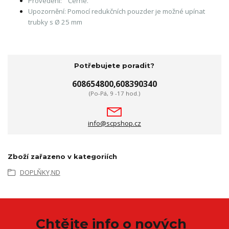
Provedení:
Černé.
Upozornění:
Pomocí redukčních pouzder je možné upínat
trubky s Ø 25 mm
Potřebujete poradit?
608654800,608390340
(Po-Pá, 9 -17 hod.)
info@scpshop.cz
Zboží zařazeno v kategoriích
DOPLŇKY,ND
Chtějte info o nových