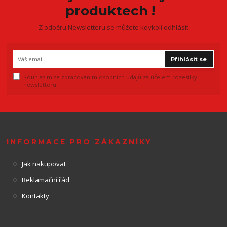
produktech !
Z odběru Newsletteru se můžete kdykoli odhlásit
Přihlásit se
Souhlasím se
zpracováním osobních údajů
za účelem rozesílky
newsletteru.
INFORMACE PRO ZÁKAZNÍKY
Jak nakupovat
Reklamační řád
Kontakty