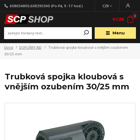
608654800,608390340
(Po-Pá, 9 -17 hod.)
CZK
0
0 CZK
Menu
Úvod
DOPLŇKY,ND
Trubková spojka kloubová s vnějším ozubením
30/25 mm
Trubková spojka kloubová s
vnějším ozubením 30/25 mm