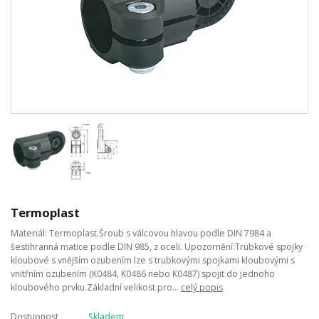
Termoplast
Materiál: Termoplast.Šroub s válcovou hlavou podle DIN 7984 a
šestihranná matice podle DIN 985, z oceli. Upozornění:Trubkové spojky
kloubové s vnějším ozubením lze s trubkovými spojkami kloubovými s
vnitřním ozubením (K0484, K0486 nebo K0487) spojit do jednoho
kloubového prvku.Základní velikost pro...
celý popis
Dostupnost
Skladem