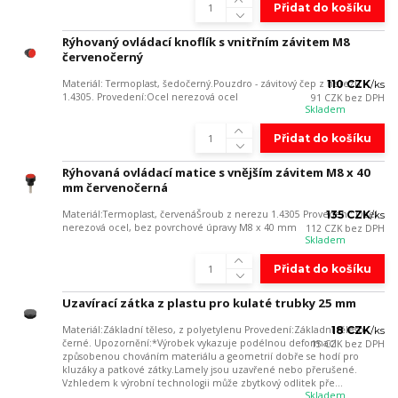
Přidat do košíku
Rýhovaný ovládací knoflík s vnitřním závitem M8
červenočerný
Materiál: Termoplast, šedočerný.Pouzdro - závitový čep z nerezu
110 CZK
/
ks
1.4305. Provedení:Ocel nerezová ocel
91 CZK
bez DPH
Skladem
Přidat do košíku
Rýhovaná ovládací matice s vnějším závitem M8 x 40
mm červenočerná
Materiál:Termoplast, červenáŠroub z nerezu 1.4305 Provedení: Ocel
135 CZK
/
ks
nerezová ocel, bez povrchové úpravy M8 x 40 mm
112 CZK
bez DPH
Skladem
Přidat do košíku
Uzavírací zátka z plastu pro kulaté trubky 25 mm
Materiál:Základní těleso, z polyetylenu Provedení:Základní těleso,
18 CZK
/
ks
černé. Upozornění:*Výrobek vykazuje podélnou deformaci
15 CZK
bez DPH
způsobenou chováním materiálu a geometrií dobře se hodí pro
kluzáky a patkové zátky.Lamely jsou uzavřené nebo přerušené.
Vzhledem k výrobní technologii může zbytkový odlitek pře...
Skladem