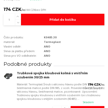
174 CZK
/
ks
144 CZK
bez DPH
Přidat do košíku
Číslo produktu:
K0485.30
materiál:
Termoplast
Vlastní odběr:
ANO
Sleva za platbu předem:
ANO
Sleva pro VO odběratele:
ANO
Podobné produkty
Trubková spojka kloubová kolmá s vnitřním
ozubením 30/25 mm
Materiál: Termoplast.Šroub s válcovou hlavou podle DIN 7984 a
174 CZK
/
ks
šestihranná matice podle DIN 985, z oceli. Provedení:Černé.Šroub s
144 CZK
bez DPH
válcovou hlavou, šestihranná matice, pozinkované. Upozornění:
Trubkovou spojku kloubovou s vnitřním ozubením lze s trubkovou
spojkou kloubovou s vnějším ozobením (K0485) ...
Skladem