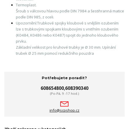
Termoplast.
Šroub s válcovou hlavou podle DIN 7984 a šestihranná matice
podle DIN 985, z oceli.
Upozornění:
Trubkové spojky kloubové s vnějším ozubením
lze s trubkovými spojkami kloubovými s vnitřním ozubením
(K0484, K0486 nebo K0487) spojit do jednoho kloubového
prvku.
Základní velikost pro kruhové trubky je Ø 30 mm. Upínání
trubek Ø 25 mm pomocí redukčního pouzdra
Potřebujete poradit?
608654800,608390340
(Po-Pá, 9 -17 hod.)
info@scpshop.cz
Zboží zařazeno v kategoriích