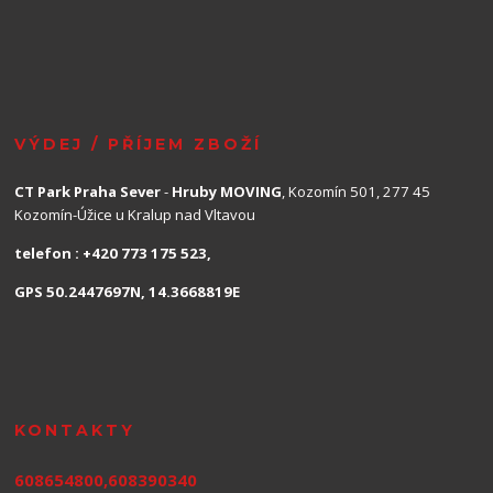
VÝDEJ / PŘÍJEM ZBOŽÍ
CT Park Praha Sever
-
Hruby MOVING
, Kozomín 501, 277 45
Kozomín-Úžice u Kralup nad Vltavou
telefon : +420 773 175 523,
GPS 50.2447697N, 14.3668819E
KONTAKTY
608654800,608390340